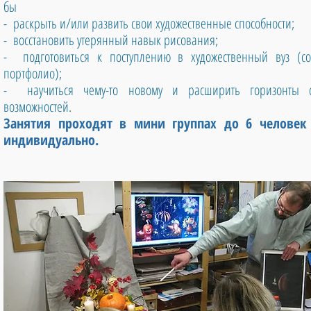
бы
- раскрыть и/или развить свои художественные способности;
- восстановить утерянный навык рисования;
- подготовиться к поступлению в художественный вуз (со
портфолио);
- научиться чему-то новому и расширить горизонты с
возможностей.
Занятия проходят в мини группах до 6 человек
индивидуально.